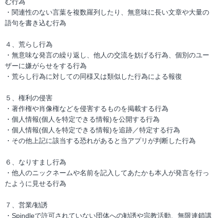
む行為
・関連性のない言葉を複数羅列したり、無意味に長い文章や大量の
語句を書き込む行為
４、荒らし行為
・無意味な発言の繰り返し、他人の交流を妨げる行為、個別のユー
ザーに嫌がらせをする行為
・荒らし行為に対しての同様又は類似した行為による報復
５、権利の侵害
・著作権や肖像権などを侵害するものを掲載する行為
・個人情報(個人を特定できる情報)を公開する行為
・個人情報(個人を特定できる情報)を追跡／特定する行為
・その他上記に該当する恐れがあると当アプリが判断した行為
６、なりすまし行為
・他人のニックネームや名前を記入してあたかも本人が発言を行っ
たように見せる行為
７、営業/勧誘
・Spindleで許可されていない団体への勧誘や宗教活動、無限連鎖講