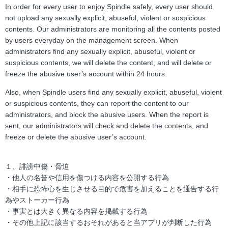
In order for every user to enjoy Spindle safely, every user should
not upload any sexually explicit, abuseful, violent or suspicious
contents. Our administrators are monitoring all the contents posted
by users everyday on the management screen. When
administrators find any sexually explicit, abuseful, violent or
suspicious contents, we will delete the content, and will delete or
freeze the abusive user’s account within 24 hours.
Also, when Spindle users find any sexually explicit, abuseful, violent
or suspicious contents, they can report the content to our
administrators, and block the abusive users. When the report is
sent, our administrators will check and delete the contents, and
freeze or delete the abusive user’s account.
１、誹謗中傷・脅迫
・他人の名誉や信用を傷つける内容を公開する行為
・相手に恐怖心を生じさせる目的で危害を加えることを通告する行
為やストーカー行為
・事実とは大きく異なる内容を掲載する行為
・その他上記に該当するおそれがあると当アプリが判断した行為